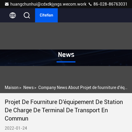
huangchunhui@cdxdkjyxgs.wecom.work
86-028-86763031
Citation
News
Maison
>
News
>
Company News About Projet de fourniture d'équipement de station de charge de terminal de transport en commun
Projet De Fourniture D'équipement De Station
De Charge De Terminal De Transport En
Commun
2022-01-24