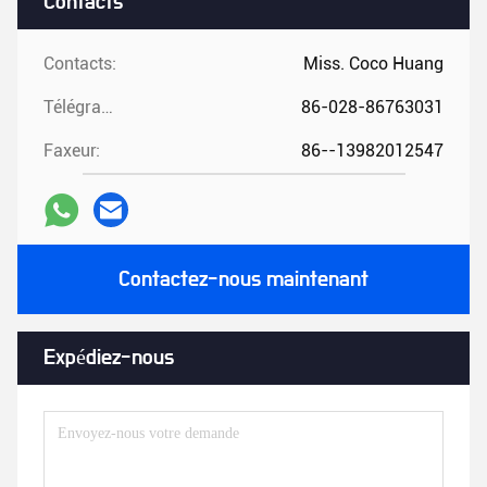
Contacts
Contacts:
Miss. Coco Huang
Télégramme:
86-028-86763031
Faxeur:
86--13982012547
Contactez-nous maintenant
Expédiez-nous