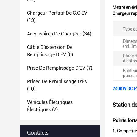
Mettre en év
Chargeur Portatif De C.C EV
Chargeur rap
(13)
Type de
Accessoires De Chargeur
(34)
Dimens
(millim
Câble D'extension De
Remplissage D'EV
(6)
Plage d
d'entré
Prise De Remplissage D'EV
(7)
Facteu
puissa
Prises De Remplissage D'EV
(10)
240KW DC EVc
Véhicules Électriques
Station d
Électriques
(2)
Points fort
1. Competiti
Contacts