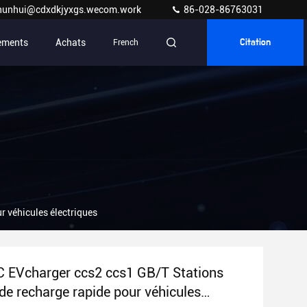
hunhui@cdxdkjyxgs.wecom.work
86-028-86763031
ements
Achats
French
Citation
 véhicules électriques
 EVcharger ccs2 ccs1 GB/T Stations
 de recharge rapide pour véhicules