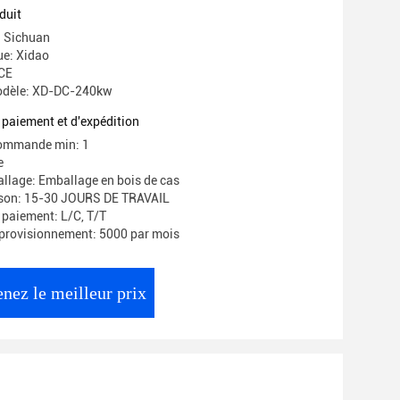
s
duit
: Sichuan
e: Xidao
 CE
odèle: XD-DC-240kw
 paiement et d'expédition
commande min: 1
e
allage: Emballage en bois de cas
aison: 15-30 JOURS DE TRAVAIL
 paiement: L/C, T/T
provisionnement: 5000 par mois
nez le meilleur prix