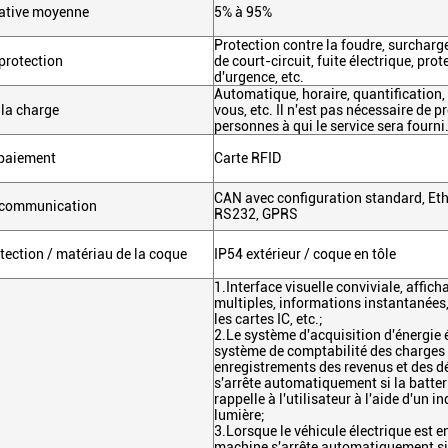
lative moyenne
5% à 95%
Protection contre la foudre, surcharg
protection
de court-circuit, fuite électrique, prot
d'urgence, etc.
Automatique, horaire, quantification, 
 la charge
vous, etc. Il n'est pas nécessaire de p
personnes à qui le service sera fourni
paiement
Carte RFID
CAN avec configuration standard, Eth
e communication
RS232, GPRS
tection / matériau de la coque
IP54 extérieur / coque en tôle
1.
Interface visuelle conviviale, affic
multiples, informations instantanées
les cartes IC, etc.;
2.
Le système d'acquisition d'énergie é
système de comptabilité des charges 
enregistrements des revenus et des 
s'arrête automatiquement si la batteri
rappelle à l'utilisateur à l'aide d'un i
lumière;
3.
Lorsque le véhicule électrique est e
machine s'arrête automatiquement si 