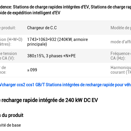
idence:
Stations de charge rapides intégrées d'EV
,
Stations de charge r
ide de expédition intelligent d'EV
 produit:
Chargeur de C.C
Modèle de 
ion (H*W*D)
1743*1063*932 (240KW, armoire
mode d'aff
ètres):
principale)
e tension
Fréquence 
380±15%, 3 phases +N+PE
e CA (V):
CA (Hz):
r de
Harmoniqu
≥ 099
nce:
courant (T
harger ccs2 ccs1 GB/T Stations intégrées de recharge rapide pour véhi
e recharge rapide intégrée de 240 kW DC EV
s du produit
vité de base