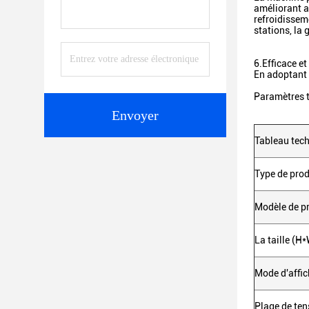
améliorant ai
refroidissem
stations, la
6.
Efficace e
En adoptant u
Paramètres 
Envoyer
Tableau tech
Type de prod
Modèle de p
La taille (H
Mode d'affi
Plage de ten