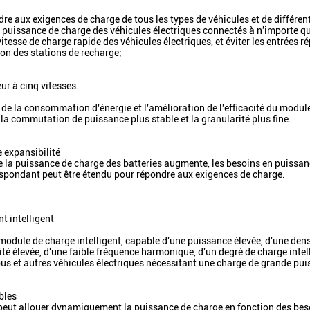
ndre aux exigences de charge de tous les types de véhicules et de diffé
 puissance de charge des véhicules électriques connectés à n'importe qu
vitesse de charge rapide des véhicules électriques, et éviter les entrées
on des stations de recharge;
r à cinq vitesses.
de la consommation d'énergie et l'amélioration de l'efficacité du module
 la commutation de puissance plus stable et la granularité plus fine.
 expansibilité
 la puissance de charge des batteries augmente, les besoins en puissan
spondant peut être étendu pour répondre aux exigences de charge.
t intelligent
 module de charge intelligent, capable d'une puissance élevée, d'une dens
ité élevée, d'une faible fréquence harmonique, d'un degré de charge intel
us et autres véhicules électriques nécessitant une charge de grande pui
ibles
eut allouer dynamiquement la puissance de charge en fonction des beso