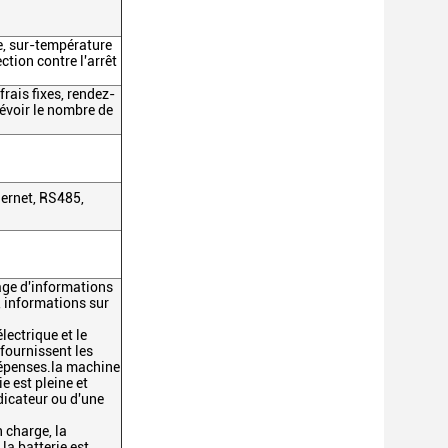
e, sur-température
ection contre l'arrêt
frais fixes, rendez-
révoir le nombre de
.
ernet, RS485,
hage d'informations
, informations sur
lectrique et le
fournissent les
dépenses.la machine
e est pleine et
ndicateur ou d'une
n charge, la
la batterie est