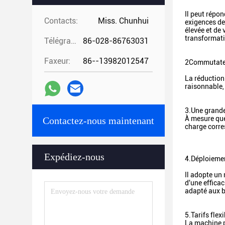
Il peut répo
Contacts:
Miss. Chunhui
exigences de
élevée et de 
transformati
Télégramme:
86-028-86763031
Faxeur:
86--13982012547
2Commutateu
La réduction 
raisonnable,
3.
Une grande
À mesure que
Contactez-nous maintenant
charge corre
Expédiez-nous
4.
Déploiemen
Il adopte un
d'une efficac
adapté aux b
5.
Tarifs flex
La machine p