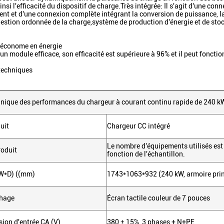
nsi l'efficacité du dispositif de charge.Très intégrée: Il s'agit d'une c
ent et d'une connexion complète intégrant la conversion de puissance, la
 gestion ordonnée de la charge,système de production d'énergie et de sto
t économe en énergie
n module efficace, son efficacité est supérieure à 96% et il peut fonctio
techniques
nique des performances du chargeur à courant continu rapide de 240 k
uit
Chargeur CC intégré
Le nombre d'équipements utilisés est
roduit
fonction de l'échantillon.
*W*D) ((mm)
1743*1063*932 (240 kW, armoire prin
chage
Écran tactile couleur de 7 pouces
sion d'entrée CA (V)
380 ± 15%, 3 phases + N+PE