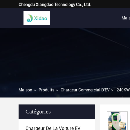
Chengdu Xiangdao Technology Co., Ltd.
Mai
Maison
>
Produits
>
Chargeur Commercial D'EV
>
240KW D
Catégories
Chargeur De La Voiture EV