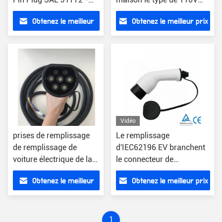
prise 2
CCS - le connecteur 2
Obtenez le meilleur
Obtenez le meilleur prix
prix
Vidéo
prises de remplissage
Le remplissage
de remplissage de
d'IEC62196 EV branchent
voiture électrique de la
le connecteur de
prise IP55 de 440V EV
remplissage rapide de C.C
Obtenez le meilleur
Obtenez le meilleur prix
de la CE
prix
1