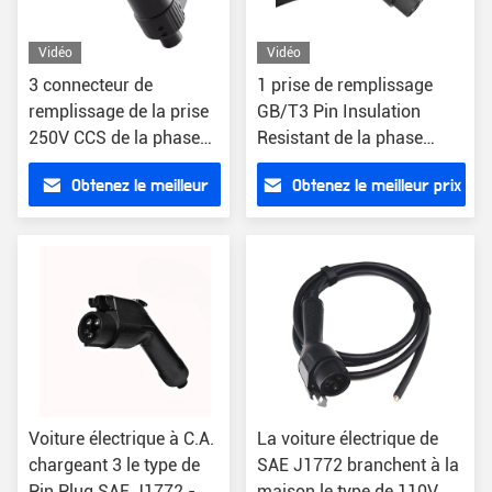
Vidéo
Vidéo
3 connecteur de
1 prise de remplissage
remplissage de la prise
GB/T3 Pin Insulation
250V CCS de la phase
Resistant de la phase
EV pour le remplissage
440V EV
Obtenez le meilleur
Obtenez le meilleur prix
rapide
prix
Voiture électrique à C.A.
La voiture électrique de
chargeant 3 le type de
SAE J1772 branchent à la
Pin Plug SAE J1772 -
maison le type de 110V