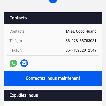
Contacts
Contacts:
Miss. Coco Huang
Télégramme:
86-028-86763031
Faxeur:
86--13982012547
Contactez-nous maintenant
Expédiez-nous