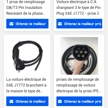
1 prise de remplissage
Voiture électrique à C.A.
GB/T3 Pin Insulation
chargeant 3 le type de Pin
Resistant de la phase
Plug SAE J1772 - prise 2
440V EV
Obtenez le meilleur
Obtenez le meilleur prix
prix
La voiture électrique de
prises de remplissage de
SAE J1772 branchent à
remplissage de voiture
la maison le type de
électrique de la prise IP55
110V CCS - le
de 440V EV
Obtenez le meilleur
Obtenez le meilleur prix
connecteur 2