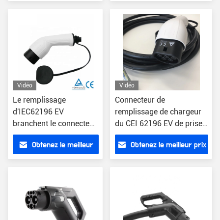
prix
Vidéo
Vidéo
Le remplissage
Connecteur de
d'IEC62196 EV
remplissage de chargeur
branchent le connecteur
du CEI 62196 EV de prise
de remplissage rapide
de la CE IP55 EV
Obtenez le meilleur
Obtenez le meilleur prix
de C.C de la CE
prix