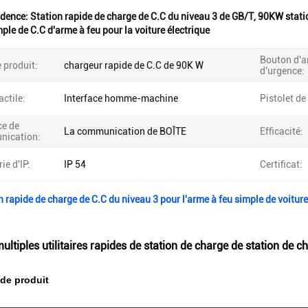
idence:
Station rapide de charge de C.C du niveau 3 de GB/T
,
90KW statio
ple de C.C d'arme à feu pour la voiture électrique
Bouton d'a
 produit:
chargeur rapide de C.C de 90K W
d'urgence:
actile:
Interface homme-machine
Pistolet de
ce de
La communication de BOÎTE
Efficacité:
ication:
ie d'IP:
IP 54
Certificat:
 rapide de charge de C.C du niveau 3 pour l'arme à feu simple de voiture
ultiples utilitaires rapides de station de charge de station de 
de produit