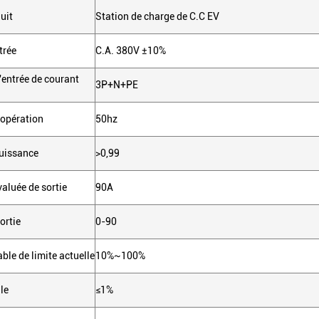
uit
Station de charge de C.C EV
trée
C.A. 380V ±10%
entrée de courant
3P+N+PE
'opération
50hz
puissance
>0,99
aluée de sortie
90A
ortie
0-90
le de limite actuelle
10%~100%
le
≤1%