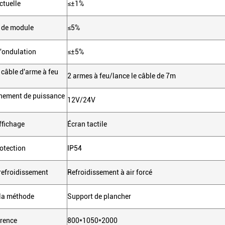
ctuelle
≤±1%
e de module
≤5%
d'ondulation
≤±5%
câble d'arme à feu
2 armes à feu/lance le câble de 7m
nement de puissance
12V/24V
ffichage
Écran tactile
otection
IP54
refroidissement
Refroidissement à air forcé
la méthode
Support de plancher
érence
800*1050*2000