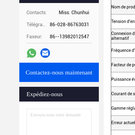
Nom de prod
Contacts:
Miss. Chunhui
Tension d'en
Télégramme:
86-028-86763031
Connexion d'
Faxeur:
86--13982012547
alternatif
Fréquence d
Facteur de 
Contactez-nous maintenant
Puissance év
Expédiez-nous
Courant de s
Gamme réglab
Erreur actuel