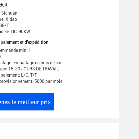
duit
: Sichuan
e: Xidao
 GB/T
odèle: DC-90KW
 paiement et d'expédition
commande min: 1
e
allage: Emballage en bois de cas
aison: 15-30 JOURS DE TRAVAIL
 paiement: L/C, T/T
provisionnement: 5000 par mois
nez le meilleur prix