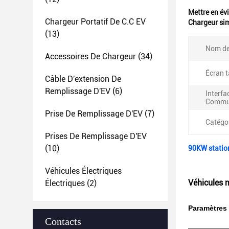
Mettre en év
Chargeur Portatif De C.C EV
Chargeur sim
(13)
Nom de
Accessoires De Chargeur
(34)
Écran t
Câble D'extension De
Remplissage D'EV
(6)
Interfa
Commun
Prise De Remplissage D'EV
(7)
Catégor
Prises De Remplissage D'EV
(10)
90KW station
Véhicules Électriques
Véhicules m
Électriques
(2)
Paramètres 
Contacts