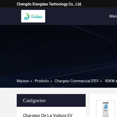
Chengdu Xiangdao Technology Co., Ltd.
Mai
Maison
>
Produits
>
Chargeur Commercial D'EV
>
90KW st
Catégories
Chargeur De La Voiture EV