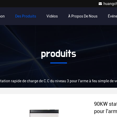
huangc
son
Des Produits
Vidéos
À Propos De Nous
Évén
produits
ation rapide de charge de C.C du niveau 3 pour l'arme à feu simple de vo
90KW stat
pour l'arm