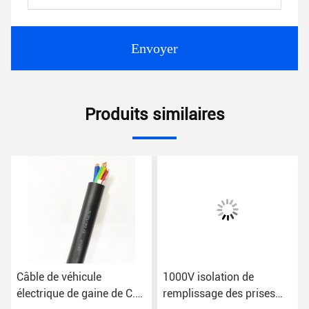
Envoyer
Produits similaires
e
1000V isolation de
3 rallonges de
ine de C.C
remplissage des prises
remplissage de voit