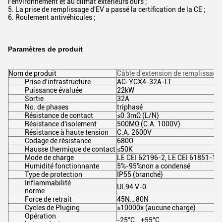
l'environnement et au climat extérieurs durs ;
5. La prise de remplissage d'EV a passé la certification de la CE ;
6. Roulement antivéhicules ;
Paramètres de produit
Nom de produit
Câble
d'extension de remplissage 
Prise d'infrastructure :
AC-YCX4-32A-LT
Puissance évaluée
22kW
Sortie
32A
No. de phases
triphasé
Résistance de contact
≤0.3mΩ (L/N)
Résistance d'isolement
500MΩ (C.A. 1000V)
Résistance à haute tension
C.A. 2600V
Codage de résistance
680Ω
Hausse thermique de contact
≤50K
Mode de charge
LE CEI 62196-2, LE CEI 61851-1
Humidité fonctionnante
5%-95%non a condensé
Type de protection
IP55 (branché)
Inflammabilité
UL94 V-0
norme
Force de retrait
45N… 80N
Cycles de Pluging
≥10000x (aucune charge)
Opération
-25°C… +55°C