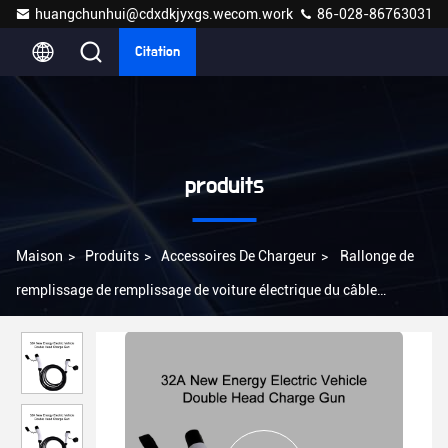
huangchunhui@cdxdkjyxgs.wecom.work
86-028-86763031
Citation
produits
Maison
>
Produits
>
Accessoires De Chargeur
>
Rallonge de
remplissage de remplissage de voiture électrique du câble
d'extension de 22KW EV 32A