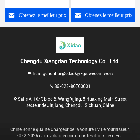
 le noyau
200A de C.C EV résistante
électrique de l'arme
ivre
32A J1772 de C.C E
phase
eilleur prix
Obtenez le meilleur prix
Obtenez le meill
Chengdu Xiangdao Technology Co., Ltd.
huangchunhui@cdxdkjyxgs.wecom.work
86-028-86763031
Salle A, 10/F, bloc B, Wangfujing, 5 Huaxing Main Street,
secteur de Jinjiang, Chengdu, Sichuan, Chine
Chine Bonne qualité Chargeur de la voiture EV Le fournisseur.
2022-2026 car-evcharger.com Tous les droits réservés.