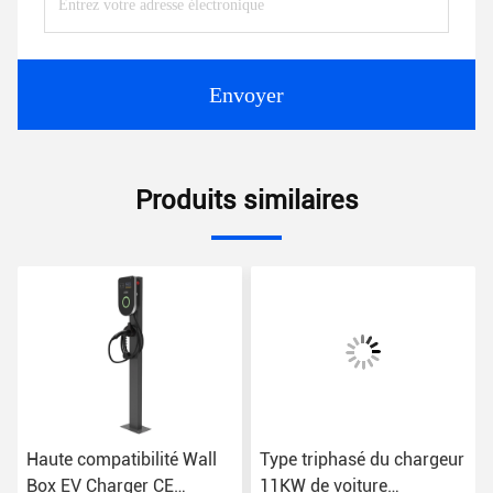
Envoyer
Produits similaires
te compatibilité Wall
Type triphasé du chargeur
Pile d
x EV Charger CE
11KW de voiture
véhicu