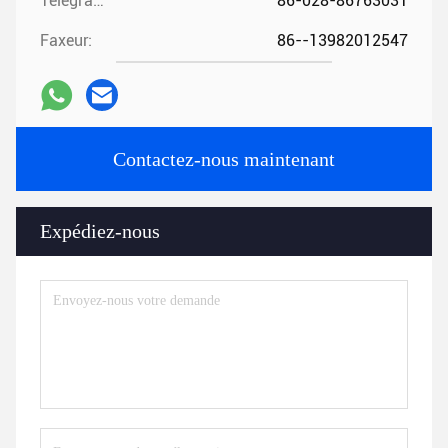
Télégramme:
86-028-86763031
Faxeur:
86--13982012547
Contactez-nous maintenant
Expédiez-nous