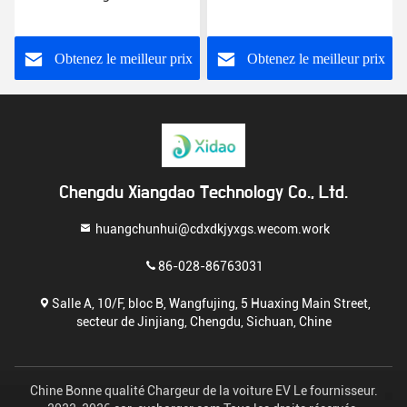
tion de recharge
électrique de GB/T - 2
charge
rale EV
points de remplissage à la
mural
maison
Obtenez le meilleur prix
Obtenez le meilleur prix
O
Chengdu Xiangdao Technology Co., Ltd.
huangchunhui@cdxdkjyxgs.wecom.work
86-028-86763031
Salle A, 10/F, bloc B, Wangfujing, 5 Huaxing Main Street,
secteur de Jinjiang, Chengdu, Sichuan, Chine
Chine Bonne qualité Chargeur de la voiture EV Le fournisseur.