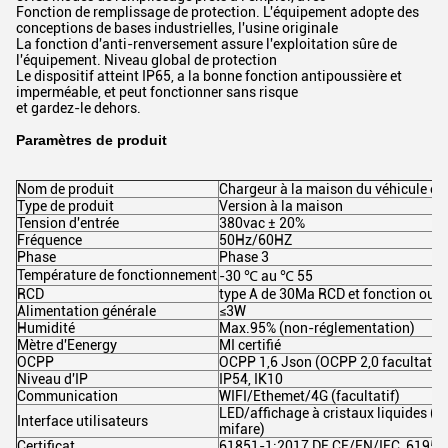
Fonction de remplissage de protection. L'équipement adopte des
conceptions de bases industrielles, l'usine originale
La fonction d'anti-renversement assure l'exploitation sûre de
l'équipement. Niveau global de protection
Le dispositif atteint IP65, a la bonne fonction antipoussière et
imperméable, et peut fonctionner sans risque
et gardez-le dehors.
Paramètres de produit
Nom de produit
Chargeur à la maison du véhicule él
Type de produit
Version à la maison
Tension d'entrée
380vac ± 20%
Fréquence
50Hz/60HZ
Phase
Phase 3
Température de fonctionnement
-30 ℃ au ℃ 55
RCD
type A de 30Ma RCD et fonction ou ty
Alimentation générale
≤3W
Humidité
Max.95% (non-réglementation)
Mètre d'Eenergy
MI certifié
OCPP
OCPP 1,6 Json (OCPP 2,0 facultatif)
Niveau d'IP
IP54, IK10
Communication
WIFI/Ethemet/4G (facultatif)
LED/affichage à cristaux liquides (3
Interface utilisateurs
mifare)
Certificat
61851-1:2017 DE CE/EN/IEC, 61951