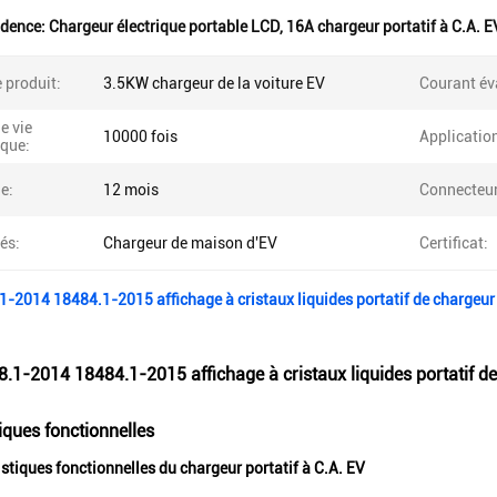
idence:
Chargeur électrique portable LCD
,
16A chargeur portatif à C.A. E
 produit:
3.5KW chargeur de la voiture EV
Courant év
e vie
10000 fois
Applicatio
que:
e:
12 mois
Connecteur
és:
Chargeur de maison d'EV
Certificat:
-2014 18484.1-2015 affichage à cristaux liquides portatif de chargeur
.1-2014 18484.1-2015 affichage à cristaux liquides portatif d
iques fonctionnelles
istiques fonctionnelles du chargeur portatif à C.A. EV