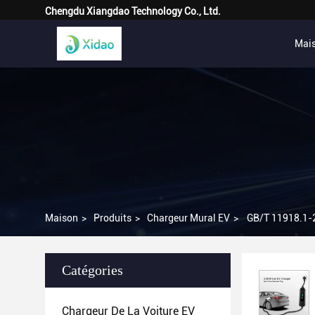
Chengdu Xiangdao Technology Co., Ltd.
Mai
Maison
>
Produits
>
Chargeur Mural EV
>
GB/T 11918.1-2
Catégories
Chargeur De La Voiture EV