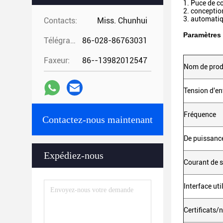
1. Puce de co
2. conceptio
3. automatiq
Contacts:
Miss. Chunhui
Paramètres 
Télégramme:
86-028-86763031
Faxeur:
86--13982012547
Nom de prod
Tension d'en
Fréquence
Contactez-nous maintenant
De puissance
Expédiez-nous
Courant de s
Interface uti
Certificats/