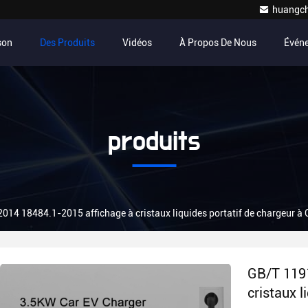
huangc
son
Des Produits
Vidéos
À Propos De Nous
Évén
produits
014 18484.1-2015 affichage à cristaux liquides portatif de chargeur à
GB/T 1191
cristaux l