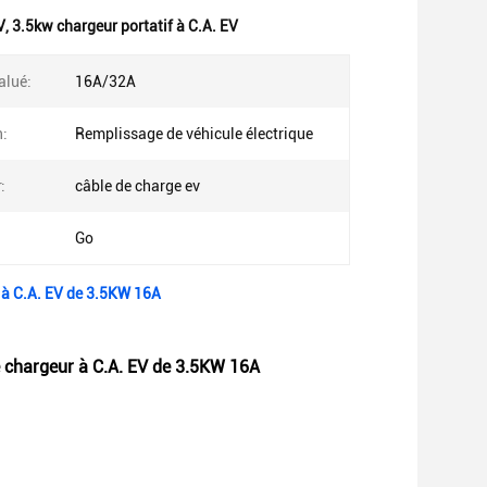
V
,
3.5kw chargeur portatif à C.A. EV
alué:
16A/32A
n:
Remplissage de véhicule électrique
:
câble de charge ev
Go
 à C.A. EV de 3.5KW 16A
e chargeur à C.A. EV de 3.5KW 16A