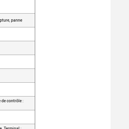
upture, panne
de contrôle :
e. Terminal :