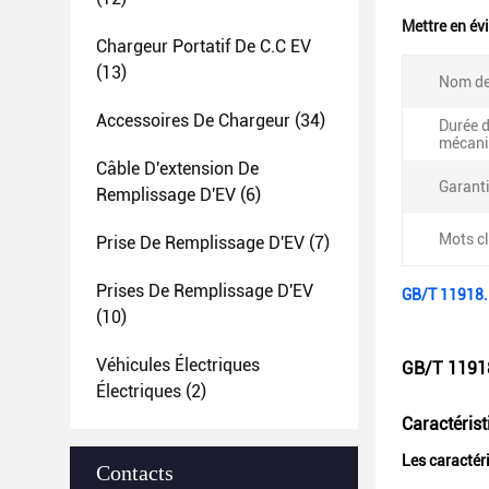
Mettre en év
Chargeur Portatif De C.C EV
(13)
Nom de
Accessoires De Chargeur
(34)
Durée d
mécani
Câble D'extension De
Garanti
Remplissage D'EV
(6)
Mots cl
Prise De Remplissage D'EV
(7)
Prises De Remplissage D'EV
GB/T 11918.1
(10)
Véhicules Électriques
GB/T 11918
Électriques
(2)
Caractérist
Les caractér
Contacts