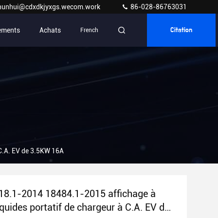
hunhui@cdxdkjyxgs.wecom.work
86-028-86763031
ements
Achats
French
Citation
 C.A. EV de 3.5KW 16A
8.1-2014 18484.1-2015 affichage à
iquides portatif de chargeur à C.A. EV de