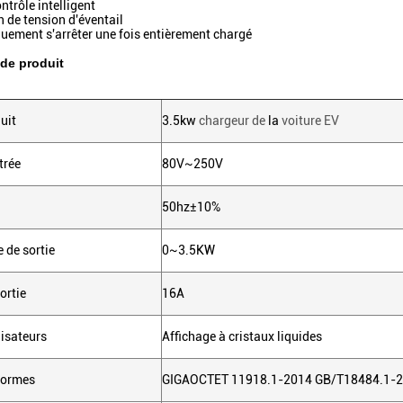
ntrôle intelligent
n de tension d'éventail
uement s'arrêter une fois entièrement chargé
de produit
uit
3.5kw
chargeur de
la
voiture EV
trée
80V~250V
50hz±10%
 de sortie
0~3.5KW
ortie
16A
lisateurs
Affichage à cristaux liquides
normes
GIGAOCTET 11918.1-2014 GB/T18484.1-