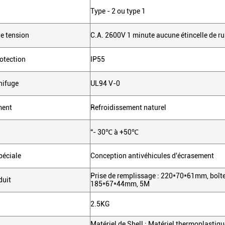
Type - 2 ou type 1
e tension
C.A. 2600V 1 minute aucune étincelle de r
otection
IP55
nifuge
UL94 V-0
ment
Refroidissement naturel
“- 30℃ à +50℃
péciale
Conception antivéhicules d'écrasement
Prise de remplissage : 220*70*61mm, boîte 
duit
185*67*44mm, 5M
2.5KG
Matériel de Shell : Matériel thermoplastiqu