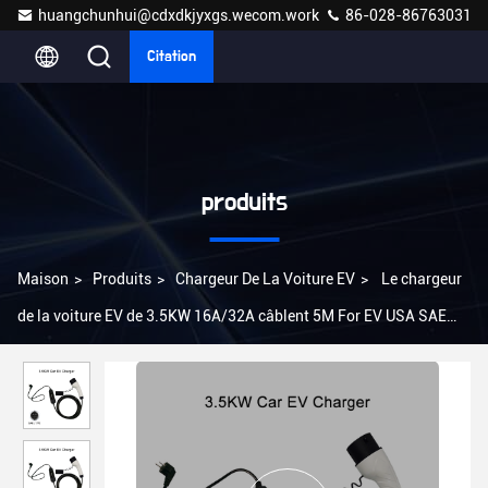
huangchunhui@cdxdkjyxgs.wecom.work
86-028-86763031
Citation
produits
Maison
>
Produits
>
Chargeur De La Voiture EV
>
Le chargeur
de la voiture EV de 3.5KW 16A/32A câblent 5M For EV USA SAE
J1772 IP55