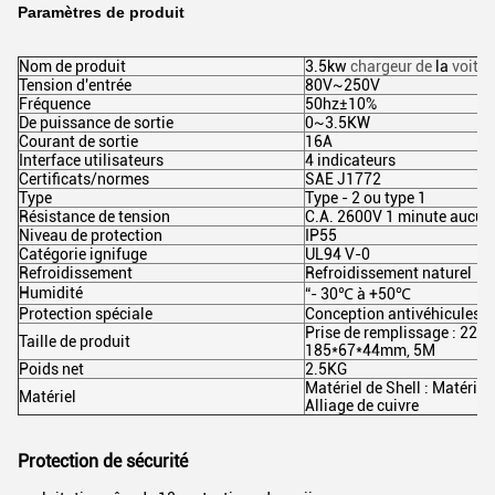
Paramètres de produit
Nom de produit
3.5kw
chargeur de
la
voitur
Tension d'entrée
80V~250V
Fréquence
50hz±10%
De puissance de sortie
0~3.5KW
Courant de sortie
16A
Interface utilisateurs
4 indicateurs
Certificats/normes
SAE J1772
Type
Type - 2 ou type 1
Résistance de tension
C.A. 2600V 1 minute aucune
Niveau de protection
IP55
Catégorie ignifuge
UL94 V-0
Refroidissement
Refroidissement naturel
Humidité
“- 30℃ à +50℃
Protection spéciale
Conception antivéhicules 
Prise de remplissage : 220*
Taille de produit
185*67*44mm, 5M
Poids net
2.5KG
Matériel de Shell : Matériel
Matériel
Alliage de cuivre
Protection de sécurité