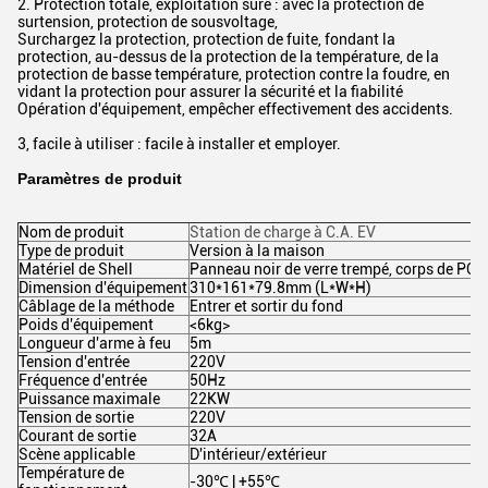
2. Protection totale, exploitation sûre : avec la protection de
surtension, protection de sousvoltage,
Surchargez la protection, protection de fuite, fondant la
protection, au-dessus de la protection de la température, de la
protection de basse température, protection contre la foudre, en
vidant la protection pour assurer la sécurité et la fiabilité
Opération d'équipement, empêcher effectivement des accidents.
3, facile à utiliser : facile à installer et employer.
Paramètres de produit
Nom de produit
Station de charge à C.A. EV
Type de produit
Version à la maison
Matériel de Shell
Panneau noir de verre trempé, corps de PC
Dimension d'équipement
310*161*79.8mm (L*W*H)
Câblage de la méthode
Entrer et sortir du fond
Poids d'équipement
<6kg>
Longueur d'arme à feu
5m
Tension d'entrée
220V
Fréquence d'entrée
50Hz
Puissance maximale
22KW
Tension de sortie
220V
Courant de sortie
32A
Scène applicable
D'intérieur/extérieur
Température de
-30℃ | +55℃