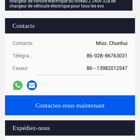
chargeur de voiture électrique du niveau 2 240v 32a de
chargeur de véhicule électrique pour tous les evs
Contacts
Contacts:
Miss. Chunhui
Télégramme:
86-028-86763031
Faxeur:
86--13982012547
Contactez-nous maintenant
Expédiez-nous