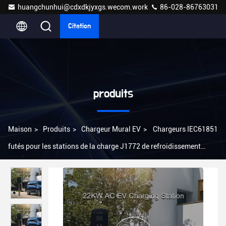
huangchunhui@cdxdkjyxgs.wecom.work
86-028-86763031
Citation
produits
Maison
>
Produits
>
Chargeur Mural EV
>
Chargeurs IEC61851
futés pour les stations de la charge J1772 de refroidissement
naturelles de véhicules électriques