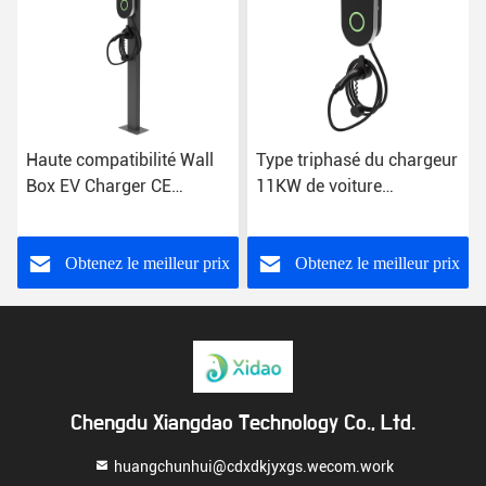
Haute compatibilité Wall
Type triphasé du chargeur
Box EV Charger CE
11KW de voiture
Station de recharge
électrique de GB/T - 2
murale EV
points de remplissage à la
maison
Obtenez le meilleur prix
Obtenez le meilleur prix
Chengdu Xiangdao Technology Co., Ltd.
huangchunhui@cdxdkjyxgs.wecom.work