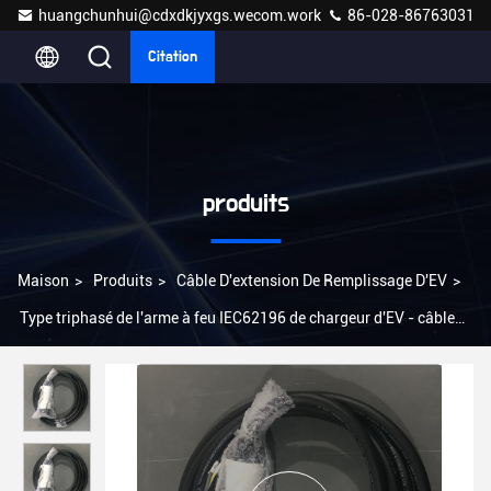
huangchunhui@cdxdkjyxgs.wecom.work
86-028-86763031
Citation
produits
Maison
>
Produits
>
Câble D'extension De Remplissage D'EV
>
Type triphasé de l'arme à feu IEC62196 de chargeur d'EV - câble
d'extension de 2 EV