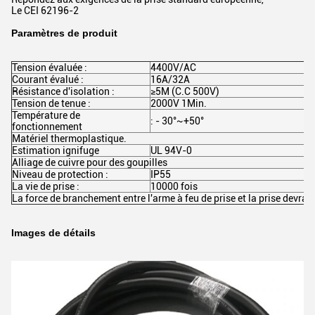
Le CEI 62196-2
Paramètres de produit
Tension évaluée :
4400V/AC
Courant évalué :
16A/32A
Résistance d'isolation :
≥5M (C.C 500V)
Tension de tenue :
2000V 1Min.
Température de
: - 30°~+50°
fonctionnement
Matériel thermoplastique.
Estimation ignifuge
UL 94V-0
Alliage de cuivre pour des goupilles
Niveau de protection :
IP55
La vie de prise :
10000 fois
La force de branchement entre l'arme à feu de prise et la prise devra
Images de détails