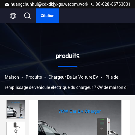
huangchunhui@cdxdkjyxgs.wecom.work
86-028-86763031
Citation
produits
Maison
>
Produits
>
Chargeur De La Voiture EV
>
Pile de
remplissage de véhicule électrique du chargeur 7KW de maison de
SAE J1772 Wallbox