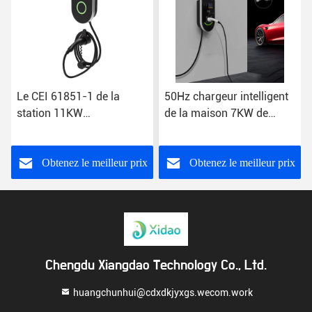
Le CEI 61851-1 de la
50Hz chargeur intelligent
station 11KW
de la maison 7KW de
d'équipement de
chargeur de la voiture EV
chargement de véhicule
chargeant rapidement
électrique d'IP54 16A
Obtenez le meilleur prix
Obtenez le meilleur prix
Chengdu Xiangdao Technology Co., Ltd.
huangchunhui@cdxdkjyxgs.wecom.work