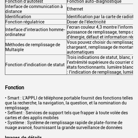
Fonction d'autotest
Fonction auto-diagnostique
Interface de communication à
Ethernet
distance
Identification
Identification par la carte de radiof
Fonction régulatrice
Doser de l'électricité
l'ecran couleur 4,3 montre l'informat
Interface d'interaction homme-
puissance de remplissage, temps de 
ordinateur
d'énergie, défaut et information régu
Vous pouvez choisir du remplissage f
Méthodes de remplissage de
chargeant, remplissage de montant f
Multaiple
automatiques
Trois indications de statut, blanc, rou
l'extrémité supérieure du courrier de
Fonction d'indication de statut
états fonctionnants. lumière blanche 
: l'indication de remplissage, lumière
Fonction
• Smart : L'APPLI de téléphone portable fournit des fonctions telles
que la recherche, la navigation, la question, et la nomination du
remplissage.
• Seflient : Services de support tels que frapper à toute volée des
cartes et des applis mobiles
• Système : Système de remplissage rapide de plate-forme de
nuage avancé, fournissant la grande surveillance de données
Images de détails