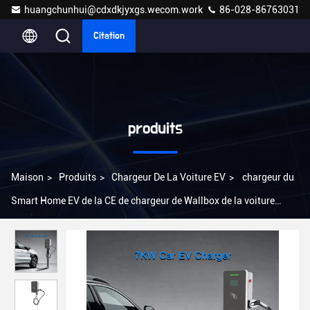
huangchunhui@cdxdkjyxgs.wecom.work
86-028-86763031
Citation
produits
Maison
>
Produits
>
Chargeur De La Voiture EV
>
chargeur du
Smart Home EV de la CE de chargeur de Wallbox de la voiture
380vac électrique