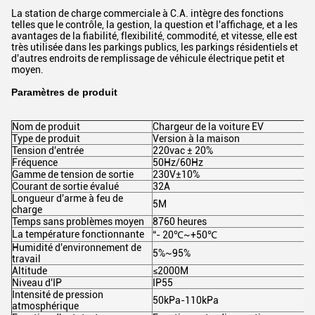
La station de charge commerciale à C.A. intègre des fonctions
telles que le contrôle, la gestion, la question et l'affichage, et a les
avantages de la fiabilité, flexibilité, commodité, et vitesse, elle est
très utilisée dans les parkings publics, les parkings résidentiels et
d'autres endroits de remplissage de véhicule électrique petit et
moyen.
Paramètres de produit
Nom de produit
Chargeur de la voiture EV
Type de produit
Version à la maison
Tension d'entrée
220vac ± 20%
Fréquence
50Hz/60Hz
Gamme de tension de sortie
230V±10%
Courant de sortie évalué
32A
Longueur d'arme à feu de
5M
charge
Temps sans problèmes moyen
8760 heures
La température fonctionnante
“- 20℃~+50℃
Humidité d'environnement de
5%~95%
travail
Altitude
≤2000M
Niveau d'IP
IP55
Intensité de pression
50kPa-110kPa
atmosphérique