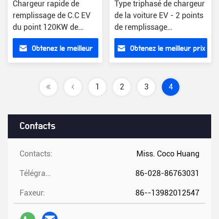
Chargeur rapide de
Type triphasé de chargeur
remplissage de C.C EV
de la voiture EV - 2 points
du point 120KW de
de remplissage
voiture extérieure de
commerciaux d'EV
Obtenez le meilleur
Obtenez le meilleur prix
GB/T
prix
1
2
3
4
Contacts
Contacts:
Miss. Coco Huang
Télégramme:
86-028-86763031
Faxeur:
86--13982012547