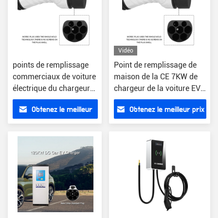
Vidéo
points de remplissage
Point de remplissage de
commerciaux de voiture
maison de la CE 7KW de
électrique du chargeur
chargeur de la voiture EV
GB/T de la voiture EV de
du CEI 61951 de RFID
Obtenez le meilleur
Obtenez le meilleur prix
la communication 4G
prix