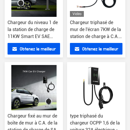
Vidéo
Chargeur du niveau 1 de
Chargeur triphasé de
la station de charge de
mur de l'écran 7KW de la
11KW Smart EV SAE
station de charge à C.A.
J1772
EV 5in
Obtenez le meilleur
Obtenez le meilleur
prix
prix
Chargeur fixé au mur de
type triphasé du
boîte de mur à C.A. de la
chargeur OCPP 1,6 de la
station de charge de SAE
voiture 32A électrique -