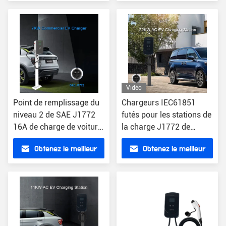
prix
prix
Vidéo
Point de remplissage du
Chargeurs IEC61851
niveau 2 de SAE J1772
futés pour les stations de
16A de charge de voiture
la charge J1772 de
commerciale de la
refroidissement
Obtenez le meilleur
Obtenez le meilleur
station OCPP1.6 7KW
naturelles de véhicules
électriques
prix
prix