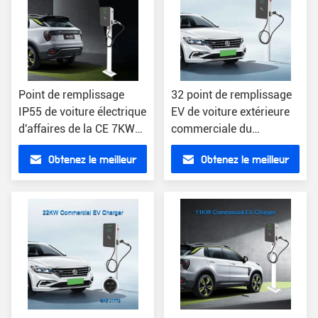
Point de remplissage
32 point de remplissage
IP55 de voiture électrique
EV de voiture extérieure
d'affaires de la CE 7KW
commerciale du
dans les parkings
chargeur OCPP1.6 de
Obtenez le meilleur
Obtenez le meilleur
résidentiels
l'ampère
prix
prix