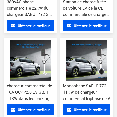
380VAC phase
Station de charge futée
commerciale 22KW du
de voiture EV de la CE
chargeur SAE J1772 3 de
commerciale de chargeur
l'Ethernet EV
de 11KW
Obtenez le meilleur
Obtenez le meilleur
prix
prix
chargeur commercial de
Monophasé SAE J1772
16A OCPP2.0 EV GB/T
11KW de chargeur
11KW dans les parkings
commercial triphasé d'EV
résidentiels
Obtenez le meilleur
Obtenez le meilleur