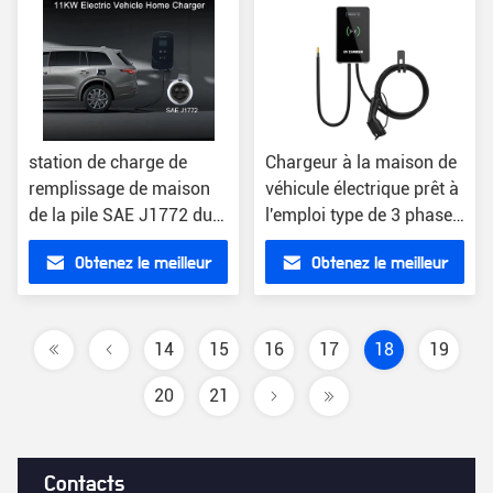
station de charge de
Chargeur à la maison de
remplissage de maison
véhicule électrique prêt à
de la pile SAE J1772 du
l'emploi type de 3 phases
véhicule électrique 380V
- 2 22KW
Obtenez le meilleur
Obtenez le meilleur
prix
prix
14
15
16
17
18
19
20
21
Contacts