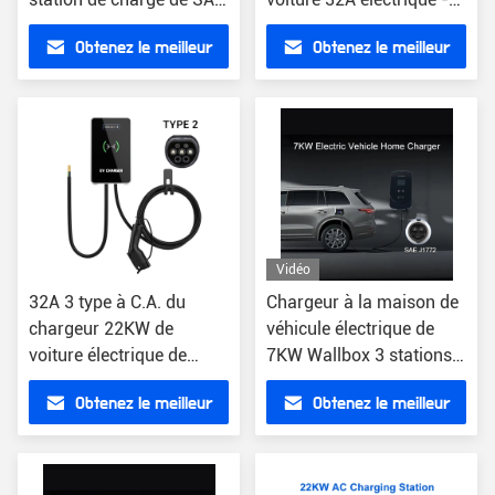
J1772 EV 7KW
station de la charge 2
Obtenez le meilleur
Obtenez le meilleur
prix
prix
Vidéo
32A 3 type à C.A. du
Chargeur à la maison de
chargeur 22KW de
véhicule électrique de
voiture électrique de
7KW Wallbox 3 stations
phase - chargeur 2
de charge de la phase
Obtenez le meilleur
Obtenez le meilleur
J1772
prix
prix