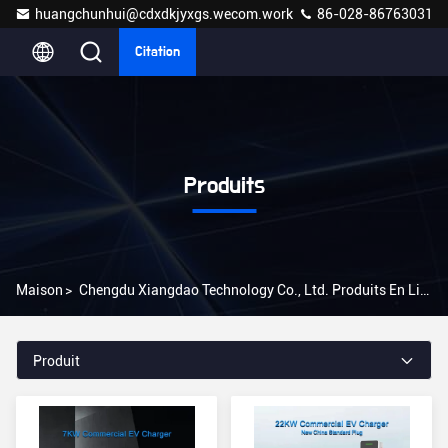
huangchunhui@cdxdkjyxgs.wecom.work
86-028-86763031
Citation
Produits
Maison
>
Chengdu Xiangdao Technology Co., Ltd. Produits En Ligne
Produit